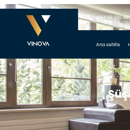
+994 50 330 80 
Ana səhifə
Şüş