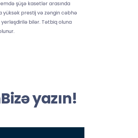
stemdə şüşə kasetlər arasında
a yüksək prestij və zəngin cəbhə
yerləşdirilə bilər. Tətbiq oluna
olunur.
izə yazın!