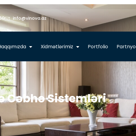
50
info@vinova.az
Haqqımızda
Xidmətlərimiz
Portfolio
Partnyo
ə Cəbhə Sistemləri