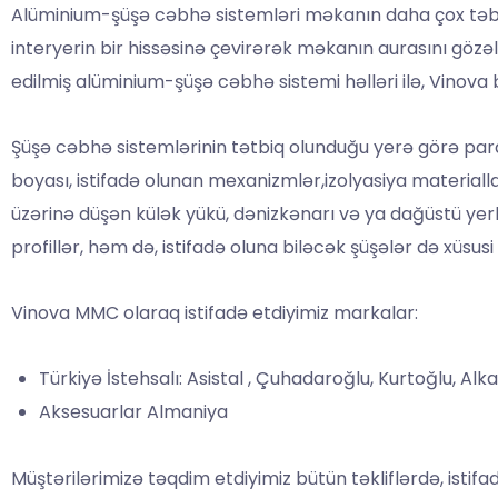
Alüminium-şüşə cəbhə sistemləri məkanın daha çox təbii 
interyerin bir hissəsinə çevirərək məkanın aurasını gözə
edilmiş alüminium-şüşə cəbhə sistemi həlləri ilə, Vinova 
Şüşə cəbhə sistemlərinin tətbiq olunduğu yerə görə parame
boyası, istifadə olunan mexanizmlər,izolyasiya materiallar
üzərinə düşən külək yükü, dənizkənarı və ya dağüstü yerlə
profillər, həm də, istifadə oluna biləcək şüşələr də xüsusi t
Vinova MMC olaraq istifadə etdiyimiz markalar:
Türkiyə İstehsalı: Asistal , Çuhadaroğlu, Kurtoğlu, Alka
Aksesuarlar Almaniya
Müştərilərimizə təqdim etdiyimiz bütün təkliflərdə, istifad