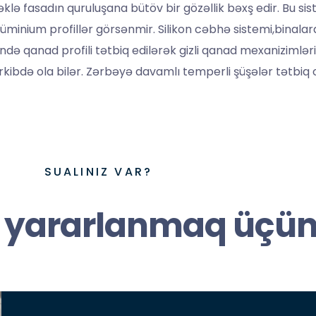
ə fasadın quruluşana bütöv bir gözəllik bəxş edir. Bu si
minium profillər görsənmir. Silikon cəbhə sistemi,binalar
də qanad profili tətbiq edilərək gizli qanad mexanizimləri 
rkibdə ola bilər. Zərbəyə davamlı temperli şüşələr tətbiq 
SUALINIZ VAR?
 yararlanmaq üçünB