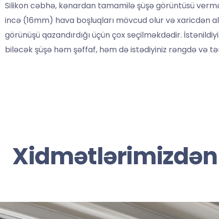
Silikon cəbhə, kənardan tamamilə şüşə görüntüsü verməkl
incə (16mm) hava boşluqları mövcud olur və xaricdən alü
görünüşü qazandırdığı üçün çox seçilməkdədir. İstənildiyin
biləcək şüşə həm şəffaf, həm də istədiyiniz rəngdə və tə
Xidmətlərimizdən