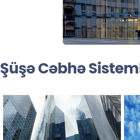
Şüşə Cəbhə Sisteml