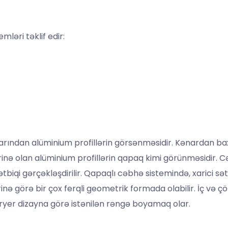
ləri təklif edir:
arından alüminium profillərin görsənməsidir. Kənardan ba
zərinə olan alüminium profillərin qapaq kimi görünməsidi
biqi gərçəkləşdirilir. Qapaqlı cəbhə sistemində, xarici sət
nə görə bir çox ferqli geometrik formada olabilir. İç və çö
ksteryer dizayna görə istənilən rəngə boyamaq olar.