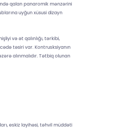
icində qalan panaromik mənzərini
ublarına uyğun xüsusi dizayn
i və ət qalınlığı, tərkibi,
əcədə təsiri var. Kontrusksiyanın
əzərə alınmalıdır. Tətbiq olunan
arı, eskiz layihəsi, təhvil müddəti