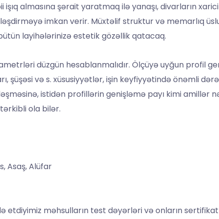
işıq almasına şərait yaratmaq ilə yanaşı, divarların xar
lləşdirməyə imkan verir. Müxtəlif struktur və memarlıq üsl
bütün layihələrinizə estetik gözəllik qatacaq.
trləri düzgün hesablanmalıdır. Ölçüyə uyğun profil genişliy
ı, şüşəsi və s. xüsusiyyətlər, işin keyfiyyətində önəmli dər
şməsinə, istidən profillərin genişləmə payı kimi amillər n
ərkibli ola bilər.
s, Asaş, Alüfar
ə etdiyimiz məhsulların test dəyərləri və onların sertifikatl