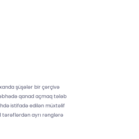
xanda şüşələr bir çərçivə
r. Cəbhədə qanad açmaq tələb
hdə istifadə edilən müxtəlif
l tərəflərdən ayrı rənglərə