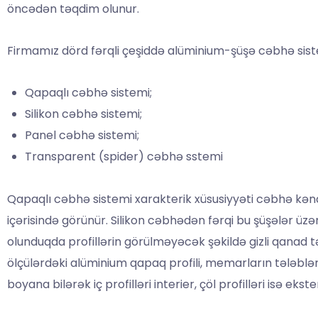
öncədən təqdim olunur.
Firmamız dörd fərqli çeşiddə alüminium-şüşə cəbhə sistem
Qapaqlı cəbhə sistemi;
Silikon cəbhə sistemi;
Panel cəbhə sistemi;
Transparent (spider) cəbhə sstemi
Qapaqlı cəbhə sistemi xarakterik xüsusiyyəti cəbhə kən
içərisində görünür. Silikon cəbhədən fərqi bu şüşələr ü
olunduqda profillərin görülməyəcək şəkildə gizli qanad tət
ölçülərdəki alüminium qapaq profili, memarların tələbləri
boyana bilərək iç profilləri interier, çöl profilləri isə e