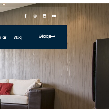
Əlaqə
rlar
Bloq