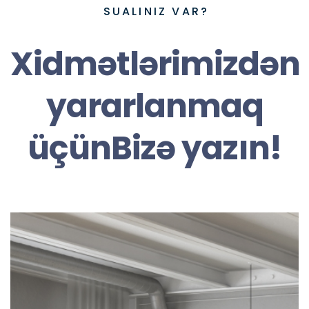
SUALINIZ VAR?
Xidmətlərimizdən
yararlanmaq
üçünBizə yazın!