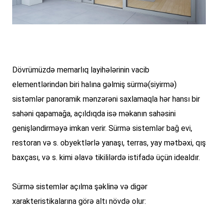
Dövrümüzdə memarlıq layihələrinin vacib 
elementlərindən biri halına gəlmiş sürmə(siyirmə) 
sistəmlər panoramik mənzərəni saxlamaqla hər hansı bir 
sahəni qapamağa, açıldıqda isə məkanın sahəsini 
genişləndirməyə imkan verir. Sürmə sistemlər bağ evi, 
restoran və s. obyektlərlə yanaşı, terras, yay mətbəxi, qış 
baxçası, və s. kimi əlavə tikililərdə istifadə üçün idealdır.
Sürmə sistemlər açılma şəklinə və digər 
xarakteristikalarına görə altı növdə olur: