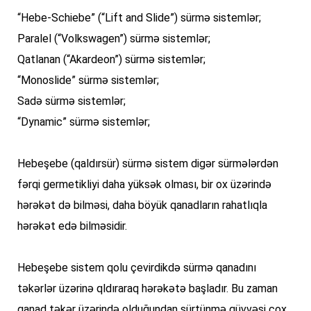
“Hebe-Schiebe” (“Lift and Slide”) sürmə sistemlər;
Paralel (“Volkswagen”) sürmə sistemlər;
Qatlanan (“Akardeon”) sürmə sistemlər;
“Monoslide” sürmə sistemlər;
Sadə sürmə sistemlər;
“Dynamic” sürmə sistemlər;
Hebeşebe (qaldırsür) sürmə sistem digər sürmələrdən 
fərqi germetikliyi daha yüksək olması, bir ox üzərində 
hərəkət də bilməsi, daha böyük qanadların rahatlıqla 
hərəkət edə bilməsidir.
Hebeşebe sistem qolu çevirdikdə sürmə qanadını 
təkərlər üzərinə qldıraraq hərəkətə başladır. Bu zaman 
qanad təkər üzərində olduğundan sürtünmə qüvvəsi çox 