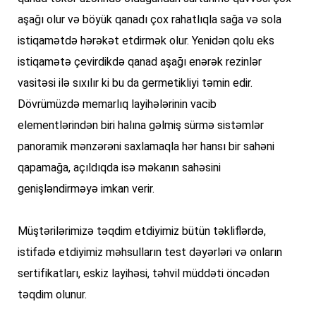
aşağı olur və böyük qanadı çox rahatlıqla sağa və sola 
istiqamətdə hərəkət etdirmək olur. Yenidən qolu eks 
istiqamətə çevirdikdə qanad aşağı enərək rezinlər 
vasitəsi ilə sıxılır ki bu da germetikliyi təmin edir. 
Dövrümüzdə memarlıq layihələrinin vacib 
elementlərindən biri halına gəlmiş sürmə sistəmlər 
panoramik mənzərəni saxlamaqla hər hansı bir sahəni 
qapamağa, açıldıqda isə məkanın sahəsini 
genişləndirməyə imkan verir.
Müştərilərimizə təqdim etdiyimiz bütün təkliflərdə, 
istifadə etdiyimiz məhsulların test dəyərləri və onların 
sertifikatları, eskiz layihəsi, təhvil müddəti öncədən 
təqdim olunur.