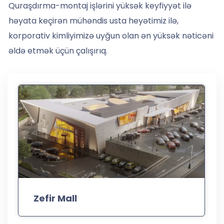
Quraşdırma-montaj işlərini yüksək keyfiyyət ilə
həyata keçirən mühəndis usta heyətimiz ilə,
korporativ kimliyimizə uyğun olan ən yüksək nəticəni
əldə etmək üçün çalışırıq.
Zefir Mall