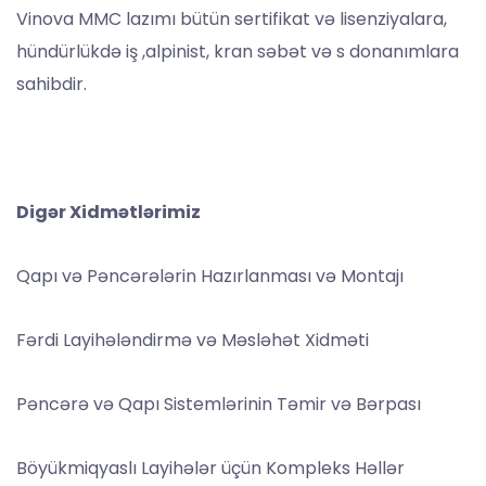
Vinova MMC lazımı bütün sertifikat və lisenziyalara,
hündürlükdə iş ,alpinist, kran səbət və s donanımlara
sahibdir.
Digər Xidmətlərimiz
Qapı və Pəncərələrin Hazırlanması və Montajı
Fərdi Layihələndirmə və Məsləhət Xidməti
Pəncərə və Qapı Sistemlərinin Təmir və Bərpası
Böyükmiqyaslı Layihələr üçün Kompleks Həllər