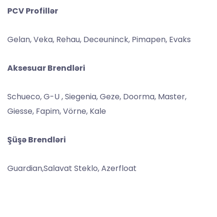
PCV Profillər
Gelan, ⁠Veka, Rehau, Deceuninck, ⁠Pimapen, Evaks
Aksesuar Brendləri
Schueco, ⁠G-U , ⁠Siegenia, ⁠Geze, ⁠Doorma, ⁠Master,
⁠Giesse, ⁠Fapim, ⁠⁠Vörne, ⁠Kale
Şüşə Brendləri
Guardian,⁠Salavat Steklo, ⁠Azerfloat