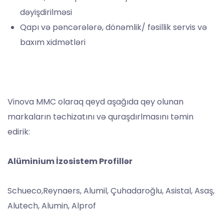
dəyişdirilməsi
Qapı və pəncərələrə, dönəmlik/ fəsillik servis və
baxım xidmətləri
Vinova MMC olaraq qeyd aşağıda qey olunan
markaların təchizatını və quraşdırlmasını təmin
edirik:
Alüminium İzosistem Profillər
Schueco,Reynaers, ⁠Alumil, ⁠Çuhadaroğlu, ⁠Asistal, ⁠Asaş,
Alutech, Alumin, Alprof