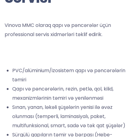
Vinova MMC olaraq qapı və pəncərələr üçün
professional servis xidmərləri təklif edirik.
PVC/alüminium/izosistem qapı və pəncərələrin
təmiri
Qapı və pəncərələrin, rezin, petlə, qol, kilid,
mexanizmlərinin təmiri və yenilənməsi
Sınan, yanan, ləkəli şüşələrin yenisi ilə əvəz
olunması (temperli, laminasiyalı, paket,
multifunksional, smart, sadə və tək qat şüşələr)
Sürgülü qapıların təmir və bərpası (Hebe-