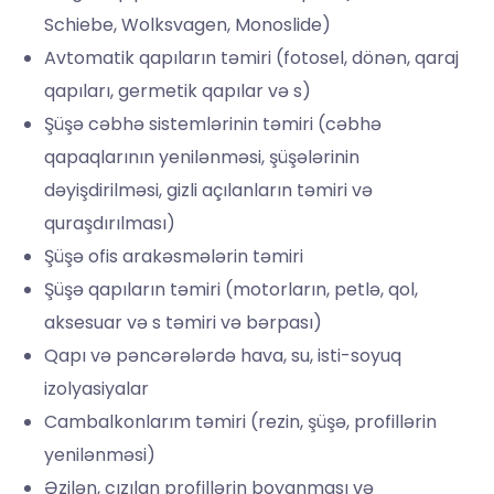
Schiebe, ⁠Wolksvagen, Monoslide)
Avtomatik qapıların təmiri (fotosel, dönən, qaraj
qapıları, germetik qapılar və s)
Şüşə cəbhə sistemlərinin təmiri (cəbhə
qapaqlarının yenilənməsi, şüşələrinin
dəyişdirilməsi, gizli açılanların təmiri və
quraşdırılması)
Şüşə ofis arakəsmələrin təmiri
Şüşə qapıların təmiri (motorların, petlə, qol,
aksesuar və s təmiri və bərpası)
Qapı və pəncərələrdə hava, su, isti-soyuq
izolyasiyalar
Cambalkonlarım təmiri (rezin, şüşə, profillərin
yenilənməsi)
Əzilən, cızılan profillərin boyanması və