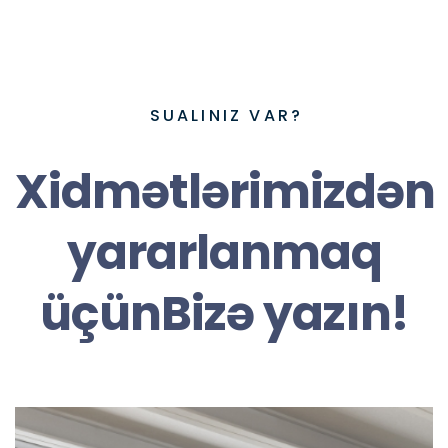
SUALINIZ VAR?
Xidmətlərimizdən
yararlanmaq
üçünBizə yazın!