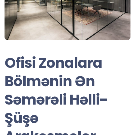
Ofisi Zonalara
Bölmənin Ən
Səmərəli Həlli-
Şüşə