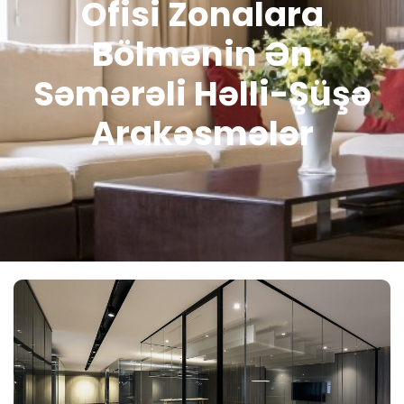
Ofisi Zonalara
Bölmənin Ən
Səmərəli Həlli-Şüşə
Arakəsmələr