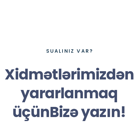
link internasional
SUALINIZ VAR?
Xidmətlərimizdən
yararlanmaq
üçünBizə yazın!