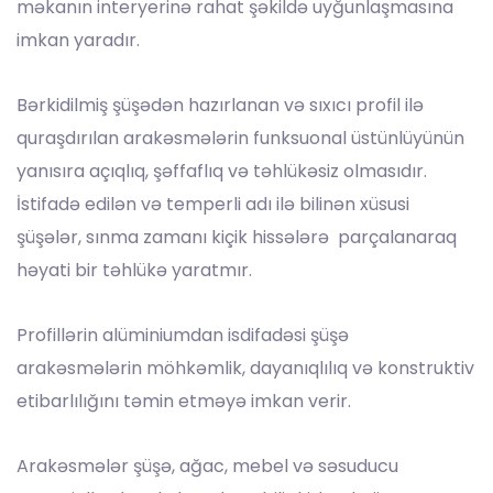
məkanın interyerinə rahat şəkildə uyğunlaşmasına
imkan yaradır.
Bərkidilmiş şüşədən hazırlanan və sıxıcı profil ilə
quraşdırılan arakəsmələrin funksuonal üstünlüyünün
yanısıra açıqlıq, şəffaflıq və təhlükəsiz olmasıdır.
İstifadə edilən və temperli adı ilə bilinən xüsusi
şüşələr, sınma zamanı kiçik hissələrə parçalanaraq
həyati bir təhlükə yaratmır.
Profillərin alüminiumdan isdifadəsi şüşə
arakəsmələrin möhkəmlik, dayanıqlılıq və konstruktiv
etibarlılığını təmin etməyə imkan verir.
Arakəsmələr şüşə, ağac, mebel və səsuducu