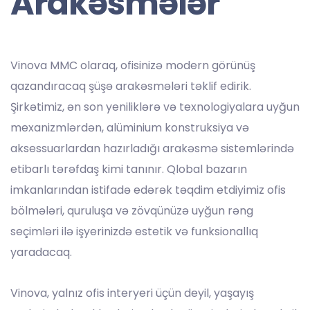
Arakəsmələr
Vinova MMC olaraq, ofisinizə modern görünüş
qazandıracaq şüşə arakəsmələri təklif edirik.
Şirkətimiz, ən son yeniliklərə və texnologiyalara uyğun
mexanizmlərdən, alüminium konstruksiya və
aksessuarlardan hazırladığı arakəsmə sistemlərində
etibarlı tərəfdaş kimi tanınır. Qlobal bazarın
imkanlarından istifadə edərək təqdim etdiyimiz ofis
bölmələri, quruluşa və zövqünüzə uyğun rəng
seçimləri ilə işyerinizdə estetik və funksionallıq
yaradacaq.
Vinova, yalnız ofis interyeri üçün deyil, yaşayış