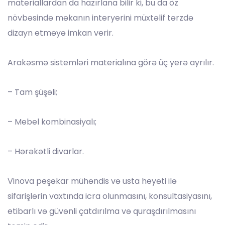
materiallardan da hazırlana bilir ki, bu da öz
növbəsində məkanın interyerini müxtəlif tərzdə
dizayn etməyə imkan verir.
Arakəsmə sistemləri materialına görə üç yerə ayrılır.
– Tam şüşəli;
– Mebel kombinasiyalı;
– Hərəkətli divarlar.
Vinova peşəkar mühəndis və usta heyəti ilə
sifarişlərin vaxtında icra olunmasını, konsultasiyasını,
etibarlı və güvənli çatdırılma və quraşdırılmasını