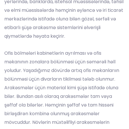
yerlərində, banklarda, istehsal müəssisələrində, təhsil
və elmi müəssisələrdə həmçinin əyləncə və iri ticarət
mərkəzlərində istifadə oluna bilən gözəl, sərfəli və
etibarlı şüşə arakəsmə sistemlərini əlverişli
qiymətlərdə həyata keçirir.
Ofis bölmələri kabinetlərin ayrılması və ofis
məkanının zonalara bölünməsi üçün səmərəli həll
yoludur. Yaşadığımız dövürdə artıq ofis məkanlarıın
bölünməsi üçün divarların tikilməsi tələb olunmur.
Arakəsmələr üçün material kimi şüşə istifadə oluna
bilər. Bundan asılı olaraq arakəsmələr tam vəya
şəffaf ola bilərlər. Həmçinin şəffaf və tam hissəni
birləşdirən kombinə olunmuş arakəsmələr
mövcuddur. Növlərin müxtəlifliyi arakəsmələrin